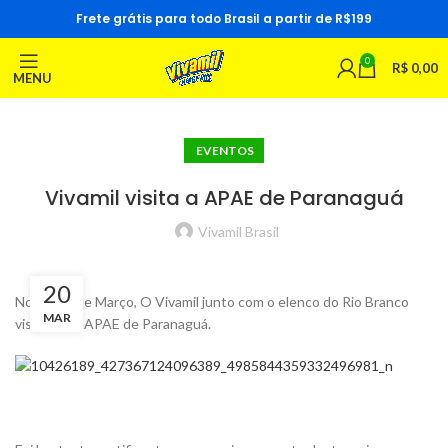
Frete grátis para todo Brasil a partir de R$199
0
R$
0,00
MENU
EVENTOS
Vivamil visita a APAE de Paranaguá
Vivamil Brasil
20
No dia 05 de Março, O Vivamil junto com o elenco do Rio Branco
MAR
visitaram a APAE de Paranaguá.