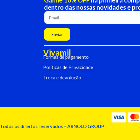
Ganhe 10% OFF
na primeira compr
dentro das nossas novidades e p
Enviar
Vivamil
Formas de pagamento
Políticas de Privacidade
Troca e devolução
Todos os direitos reservados – ARNOLD GROUP