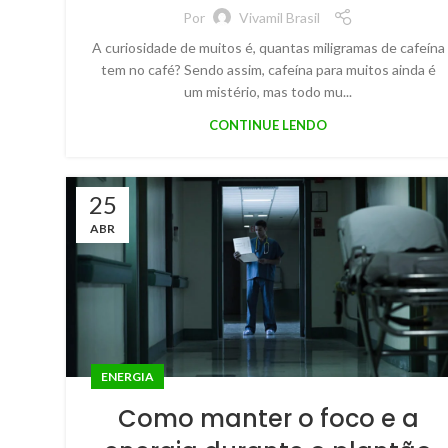
Por
Vivamil Brasil
A curiosidade de muitos é, quantas miligramas de cafeína
tem no café? Sendo assim, cafeína para muitos ainda é
um mistério, mas todo mu...
CONTINUE LENDO
25
ABR
ENERGIA
Como manter o foco e a