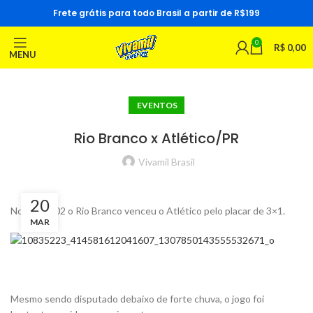
Frete grátis para todo Brasil a partir de R$199
0
R$
0,00
MENU
EVENTOS
Rio Branco x Atlético/PR
Vivamil Brasil
20
No dia 04/02 o Rio Branco venceu o Atlético pelo placar de 3×1.
MAR
Mesmo sendo disputado debaixo de forte chuva, o jogo foi