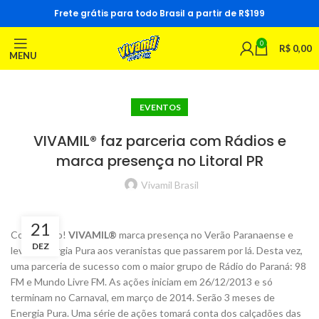
Frete grátis para todo Brasil a partir de R$199
0
R$
0,00
MENU
EVENTOS
VIVAMIL® faz parceria com Rádios e
marca presença no Litoral PR
Vivamil Brasil
21
Confirmado!
VIVAMIL®
marca presença no Verão Paranaense e
DEZ
levará Energia Pura aos veranistas que passarem por lá. Desta vez,
uma parceria de sucesso com o maior grupo de Rádio do Paraná: 98
FM e Mundo Livre FM. As ações iniciam em 26/12/2013 e só
terminam no Carnaval, em março de 2014. Serão 3 meses de
Energia Pura. Uma série de ações tomará conta dos calçadões das