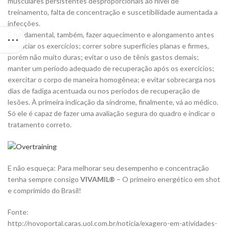
musculares persistentes desproporcionais ao nível de
treinamento, falta de concentração e suscetibilidade aumentada a
infecções.
É fundamental, também, fazer aquecimento e alongamento antes
de iniciar os exercícios; correr sobre superfícies planas e firmes,
porém não muito duras; evitar o uso de tênis gastos demais;
manter um período adequado de recuperação após os exercícios;
exercitar o corpo de maneira homogênea; e evitar sobrecarga nos
dias de fadiga acentuada ou nos períodos de recuperação de
lesões. À primeira indicação da síndrome, finalmente, vá ao médico.
Só ele é capaz de fazer uma avaliação segura do quadro e indicar o
tratamento correto.
E não esqueça: Para melhorar seu desempenho e concentração
tenha sempre consigo
VIVAMIL®
– O primeiro energético em shot
e comprimido do Brasil!
Fonte:
http://novoportal.caras.uol.com.br/noticia/exagero-em-atividades-