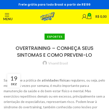
Frete grátis para todo Brasil a partir de R$199
0
R$
0,00
MENU
ESPORTES
OVERTRAINING – CONHEÇA SEUS
SINTOMAS E COMO PREVENI-LO
Vivamil Brasil
19
Sabe-se que a prática de
atividades físicas
regulares, ou seja, pelo
DEZ
menos três vezes por semana, é muito importante para a
manutenção da saúde e do bem-estar físico e mental. Mas
exercícios repetitivos demais ou em excesso, principalmente sem a
orientação de especialistas, representam risco. Podem levar à
síndrome do overtraining, também conhecida como lesões por