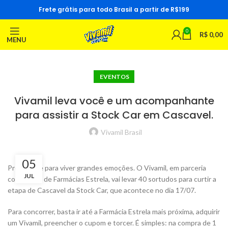
Frete grátis para todo Brasil a partir de R$199
0
R$
0,00
MENU
EVENTOS
Vivamil leva você e um acompanhante
para assistir a Stock Car em Cascavel.
Vivamil Brasil
05
Prepare-se para viver grandes emoções. O Vivamil, em parceria
JUL
com a rede de Farmácias Estrela, vai levar 40 sortudos para curtir a
etapa de Cascavel da Stock Car, que acontece no dia 17/07.
Para concorrer, basta ir até a Farmácia Estrela mais próxima, adquirir
um Vivamil, preencher o cupom e torcer. É simples: na compra de 1