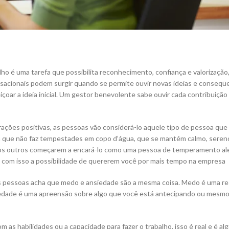
lho é uma tarefa que possibilita reconhecimento, confiança e valorização
sensacionais podem surgir quando se permite ouvir novas ideias e conse
oar a ideia inicial. Um gestor benevolente sabe ouvir cada contribuição
rações positivas, as pessoas vão considerá-lo aquele tipo de pessoa que 
ém que não faz tempestades em copo d’água, que se mantém calmo, sereno
 os outros começarem a encará-lo como uma pessoa de temperamento al
do e com isso a possibilidade de quererem você por mais tempo na empresa
s pessoas acha que medo e ansiedade são a mesma coisa. Medo é uma r
iedade é uma apreensão sobre algo que você está antecipando ou mesmo
s habilidades ou a capacidade para fazer o trabalho, isso é real e é al