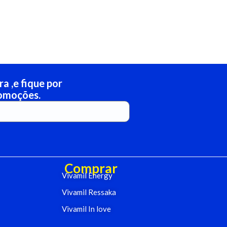
a ,e fique por
romoções.
Comprar
Vivamil Energy
Vivamil Ressaka
Vivamil In love