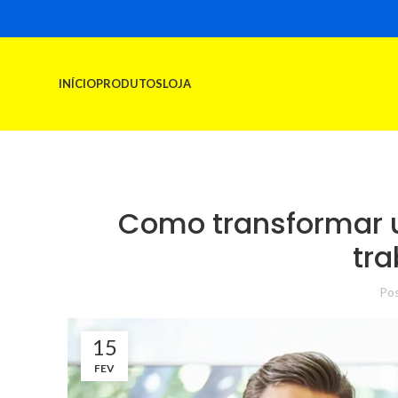
INÍCIO
PRODUTOS
LOJA
Como transformar
tra
Pos
15
FEV