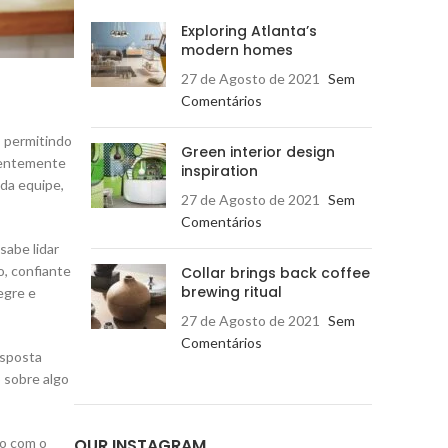
Exploring Atlanta’s
modern homes
27 de Agosto de 2021
Sem
Comentários
, permitindo
Green interior design
qüentemente
inspiration
 da equipe,
27 de Agosto de 2021
Sem
Comentários
sabe lidar
, confiante
Collar brings back coffee
brewing ritual
egre e
27 de Agosto de 2021
Sem
Comentários
esposta
 sobre algo
go com o
OUR INSTAGRAM