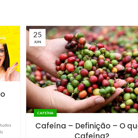
25
JUN
do
CAFEÍNA
Cafeína – Definição – O qu
studos
is
Cafeína?