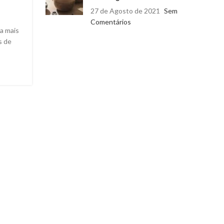
A cafeína é bom para emagrecer? Saiba o que alguns
27 de Agosto de 2021
Sem
especialistas dizem sobre a cafeína para emagrecer o
Comentários
ganhos de performance ...
ga mais
s de
CONTINUE LENDO