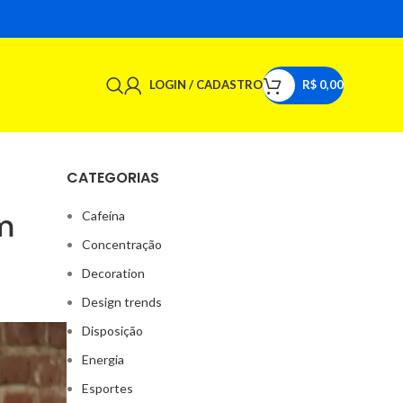
LOGIN / CADASTRO
R$
0,00
CATEGORIAS
m
Cafeína
Concentração
Decoration
Design trends
Disposição
Energia
Esportes