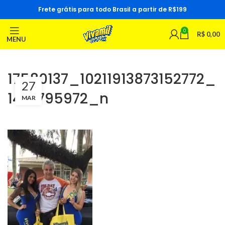
Frete grátis para todo Brasil a partir de R$199
0
R$
0,00
MENU
17580137_10211913873152772_
27
1472795972_n
MAR