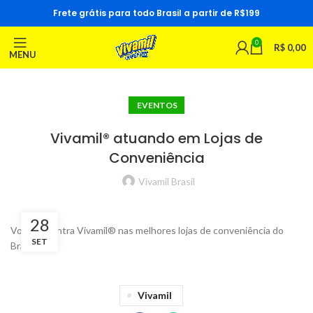
Frete grátis para todo Brasil a partir de R$199
0
R$
0,00
MENU
EVENTOS
Vivamil® atuando em Lojas de
Conveniência
Vivamil Brasil
28
Você encontra Vivamil® nas melhores lojas de conveniência do
SET
Brasil.
Vivamil