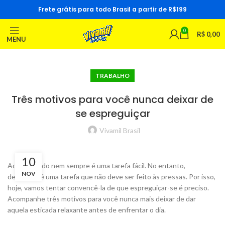
Frete grátis para todo Brasil a partir de R$199
0
R$
0,00
MENU
TRABALHO
Três motivos para você nunca deixar de
se espreguiçar
Vivamil Brasil
10
Acordar cedo nem sempre é uma tarefa fácil. No entanto,
NOV
despertar é uma tarefa que não deve ser feito às pressas. Por isso,
hoje, vamos tentar convencê-la de que espreguiçar-se é preciso.
Acompanhe três motivos para você nunca mais deixar de dar
aquela esticada relaxante antes de enfrentar o dia.