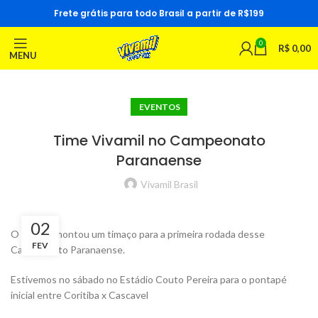
Frete grátis para todo Brasil a partir de R$199
0
R$
0,00
MENU
EVENTOS
Time Vivamil no Campeonato
Paranaense
Vivamil Brasil
02
O Vivamil montou um timaço para a primeira rodada desse
FEV
Campeonato Paranaense.
Estivemos no sábado no Estádio Couto Pereira para o pontapé
inicial entre Coritiba x Cascavel