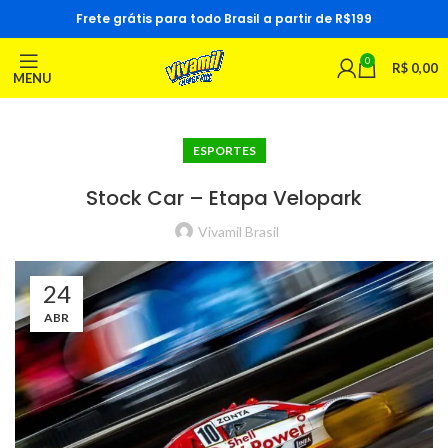
Frete grátis para todo Brasil a partir de R$199
0
R$
0,00
MENU
ESPORTES
Stock Car – Etapa Velopark
Vivamil Brasil
24
ABR