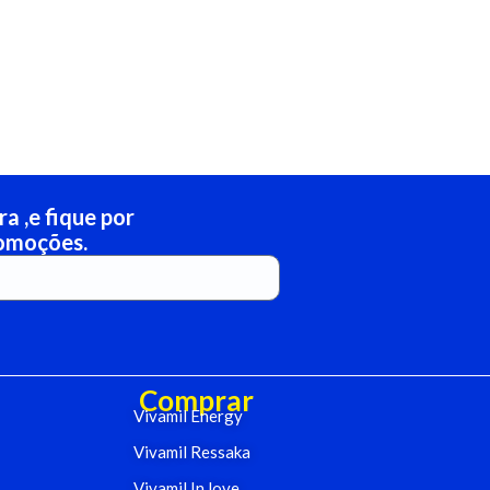
a ,e fique por
romoções.
Comprar
Vivamil Energy
Vivamil Ressaka
Vivamil In love