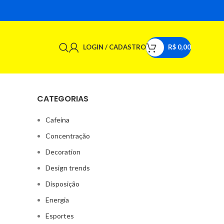
LOGIN / CADASTRO
R$
0,00
CATEGORIAS
Cafeína
Concentração
Decoration
Design trends
Disposição
Energia
Esportes