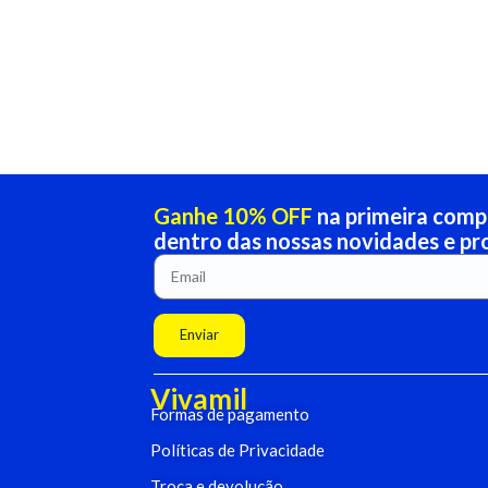
Ganhe 10% OFF
na primeira compr
dentro das nossas novidades e p
Enviar
Vivamil
Formas de pagamento
Políticas de Privacidade
Troca e devolução