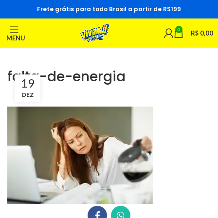
Frete grátis para todo Brasil a partir de R$199
0
R$
0,00
MENU
falta-de-energia
19
DEZ