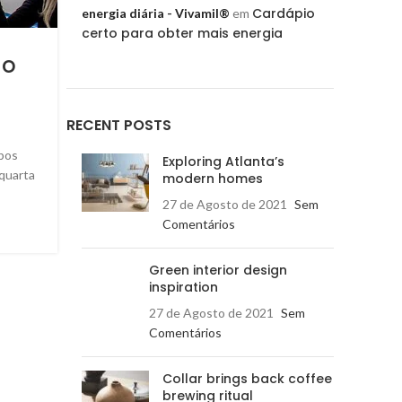
Cardápio
energia diária - Vivamil®
em
0
Postado por
Vivamil Brasil
certo para obter mais energia
A terceira etapa das oito programadas para a sexta e
ão
da Sprint Race Brasil contou com três vencedore
diferentes, em duas corridas...
RECENT POSTS
CONTINUE LENDO
pos
Exploring Atlanta’s
 quarta
modern homes
27 de Agosto de 2021
Sem
Comentários
Green interior design
inspiration
27 de Agosto de 2021
Sem
Comentários
Collar brings back coffee
brewing ritual