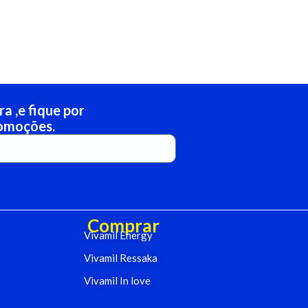
a ,e fique por
romoções.
Comprar
Vivamil Energy
Vivamil Ressaka
Vivamil In love