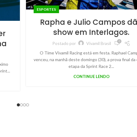
ESPORTES
Rapha e Julio Campos d
show em Interlagos.
er
na
0
Postado por
Vivamil Brasil
O Time Vivamil Racing está em festa. Raphael Cam
venceu, na manhã deste domingo (30), a prova final da
óximo
etapa da Sprint Race 2...
int...
CONTINUE LENDO