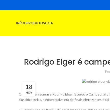
INÍCIO
PRODUTOS
LOJA
Rodrigo Elger é camp
Pos
18
NOV
O piloto maringaense Rodrigo Elger faturou o Campeonato 
classificatórias, a expectativa era de finais eletrizantes e 
O Paranaense de Kart 2019 foi disputado na cidade de Cam