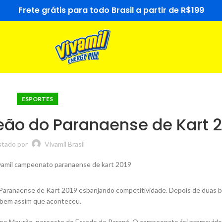
Frete grátis para todo Brasil a partir de R$199
ESPORTES
eão do Paranaense de Kart 
tado por
Vivamil Brasil
Paranaense de Kart 2019 esbanjando competitividade. Depois de duas b
foi bem assim que aconteceu.
po Mourão, noroeste do Estado do Paraná. O campeonato foi promovido