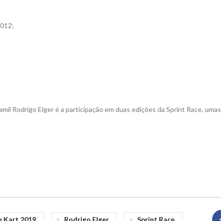
2012;
mil Rodrigo Elger é a participação em duas edições da Sprint Race, umas
 Kart 2019
Rodrigo Elger
Sprint Race