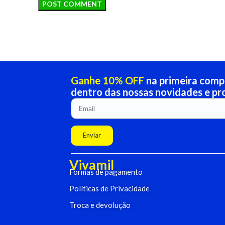
Ganhe 10% OFF
na primeira compr
dentro das nossas novidades e p
Enviar
Vivamil
Formas de pagamento
Políticas de Privacidade
Troca e devolução