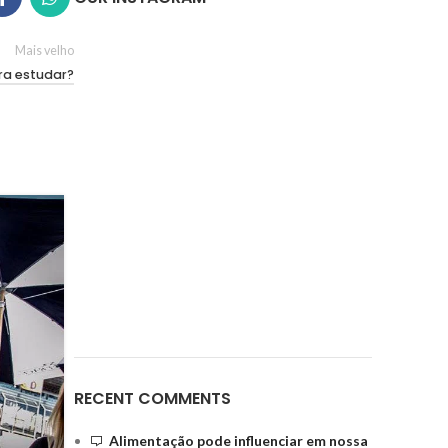
Mais velho
ra estudar?
29
MAIO
RECENT COMMENTS
ESPORTES
Sprint Race – Etapa Casca
Alimentação pode influenciar em nossa