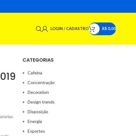
LOGIN / CADASTRO
R$
0,00
CATEGORIAS
2019
Cafeína
Concentração
Decoration
Design trends
Disposição
aterias
Energia
Esportes
 pela