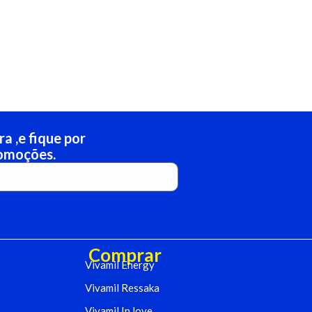
a ,e fique por
romoções.
Comprar
Vivamil Energy
Vivamil Ressaka
Vivamil In love