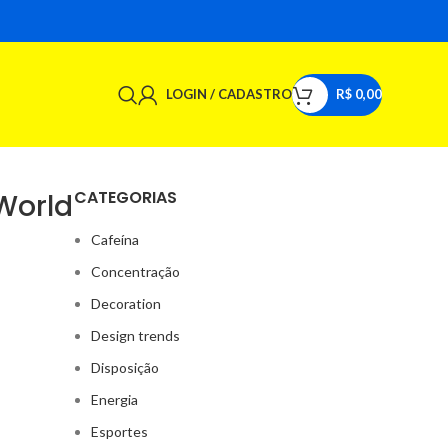
LOGIN / CADASTRO
R$
0,00
CATEGORIAS
World
Cafeína
Concentração
Decoration
Design trends
Disposição
Energia
Esportes