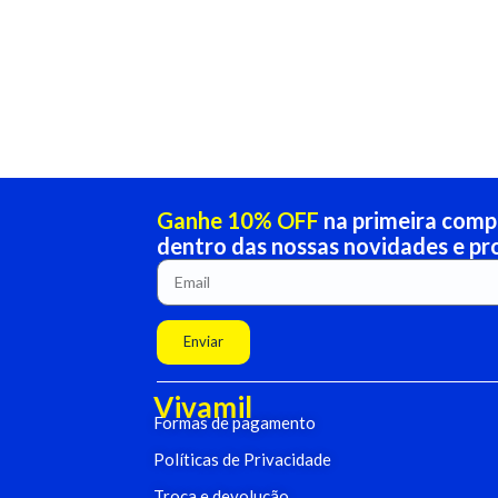
Ganhe 10% OFF
na primeira compr
dentro das nossas novidades e p
Enviar
Vivamil
Formas de pagamento
Políticas de Privacidade
Troca e devolução