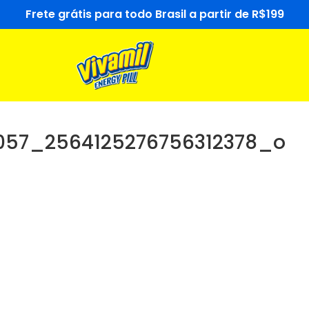
Frete grátis para todo Brasil a partir de R$199
057_2564125276756312378_o