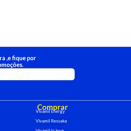
a ,e fique por
romoções.
Comprar
Vivamil Energy
Vivamil Ressaka
Vivamil In love