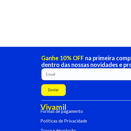
Ganhe 10% OFF
na primeira compr
dentro das nossas novidades e p
Enviar
Vivamil
Formas de pagamento
Políticas de Privacidade
Troca e devolução