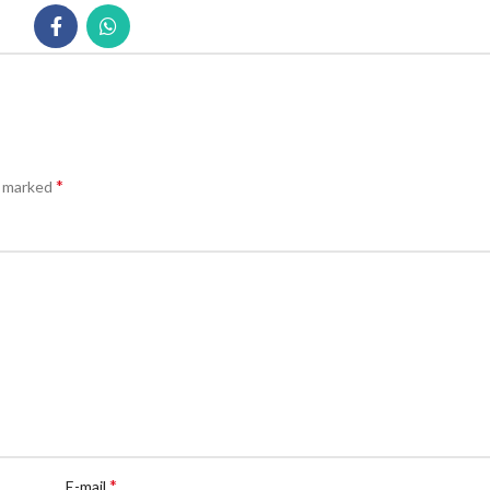
*
e marked
*
E-mail