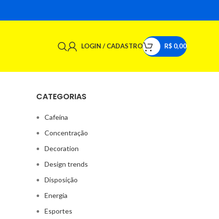
LOGIN / CADASTRO
R$
0,00
CATEGORIAS
Cafeína
Concentração
Decoration
Design trends
Disposição
Energia
Esportes