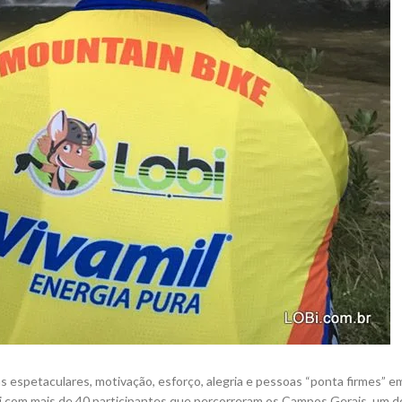
ns espetaculares, motivação, esforço, alegria e pessoas “ponta firmes” 
i com mais de 40 participantes que percorreram os Campos Gerais, um 