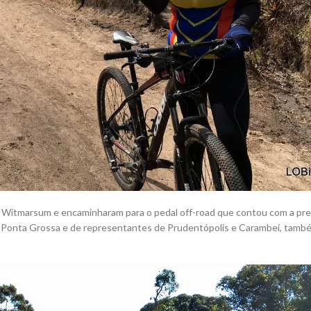
em Witmarsum e encaminharam para o pedal off-road que contou com a pr
e Ponta Grossa e de representantes de Prudentópolis e Carambeí, tamb