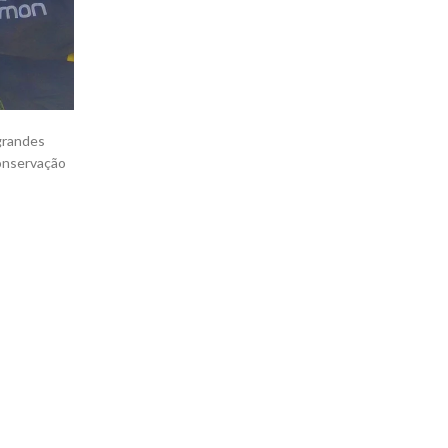
 grandes
conservação