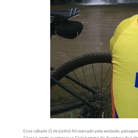
Esse sábado (3 de junho) foi marcado pela amizade, paisage
Grossa, onde aconteceu o Cicloturismo de Aventura do Lob