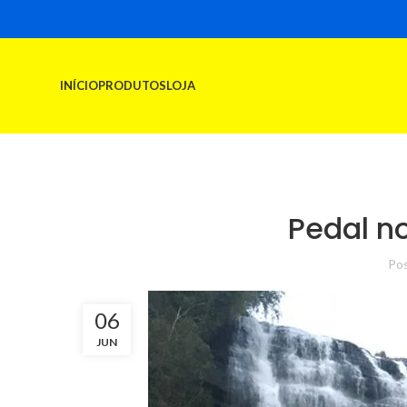
INÍCIO
PRODUTOS
LOJA
Pedal n
Pos
06
JUN