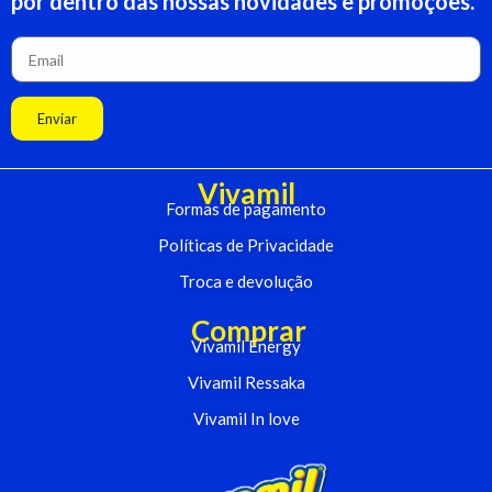
por dentro das nossas novidades e promoções.
Enviar
Vivamil
Formas de pagamento
Políticas de Privacidade
Troca e devolução
Comprar
Vivamil Energy
Vivamil Ressaka
Vivamil In love