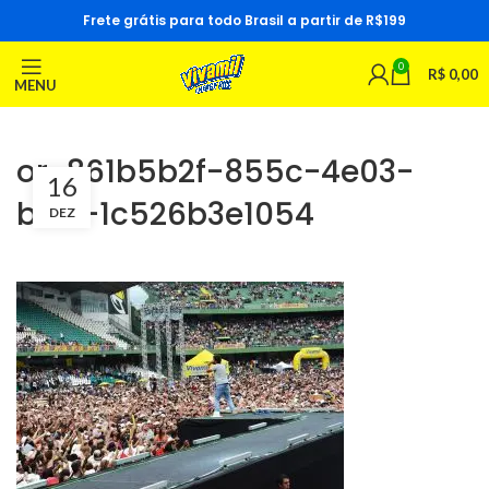
Frete grátis para todo Brasil a partir de R$199
0
R$
0,00
MENU
or-861b5b2f-855c-4e03-
16
b271-1c526b3e1054
DEZ