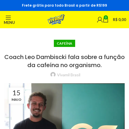
Frete grátis para todo Brasil a partir de R$199
0
R$
0,00
MENU
CAFEÍNA
Coach Leo Dambiscki fala sobre a função
da cafeína no organismo.
Vivamil Brasil
15
MAIO