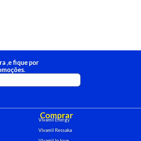
a ,e fique por
romoções.
Comprar
Vivamil Energy
Vivamil Ressaka
Vivamil In love