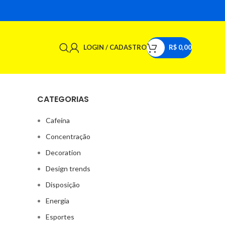
LOGIN / CADASTRO
R$
0,00
CATEGORIAS
Cafeína
Concentração
Decoration
Design trends
Disposição
Energia
Esportes