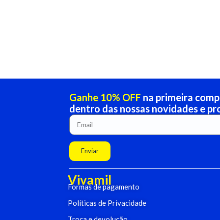
Ganhe 10% OFF
na primeira compr
dentro das nossas novidades e p
Enviar
Vivamil
Formas de pagamento
Políticas de Privacidade
Troca e devolução