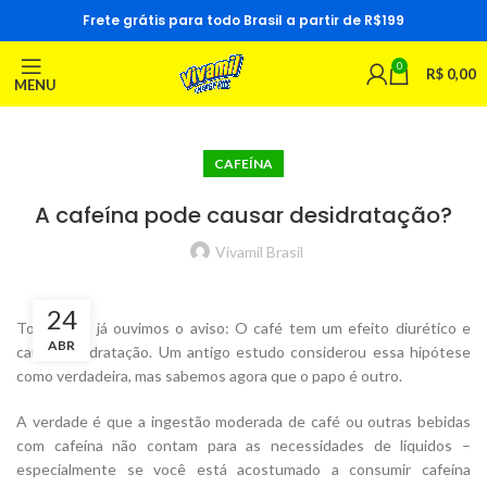
Frete grátis para todo Brasil a partir de R$199
0
R$
0,00
MENU
CAFEÍNA
A cafeína pode causar desidratação?
Vivamil Brasil
24
Todos nós já ouvimos o aviso: O café tem um efeito diurético e
ABR
causa desidratação. Um antigo estudo considerou essa hipótese
como verdadeira, mas sabemos agora que o papo é outro.
A verdade é que a ingestão moderada de café ou outras bebidas
com cafeína não contam para as necessidades de líquidos –
especialmente se você está acostumado a consumir cafeína