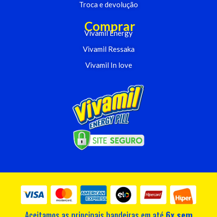
Troca e devolução
Comprar
Vivamil Energy
Vivamil Ressaka
Vivamil In love
Aceitamos as principais bandeiras em até
6x sem