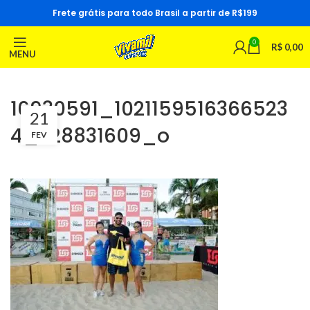
Frete grátis para todo Brasil a partir de R$199
0
R$
0,00
MENU
16930591_1021159516366523
21
4_328831609_o
FEV