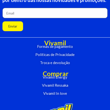
por dentro das nossas novidades e promoções.
Enviar
Vivamil
Formas de pagamento
Políticas de Privacidade
Troca e devolução
Comprar
Vivamil Energy
Vivamil Ressaka
Vivamil In love