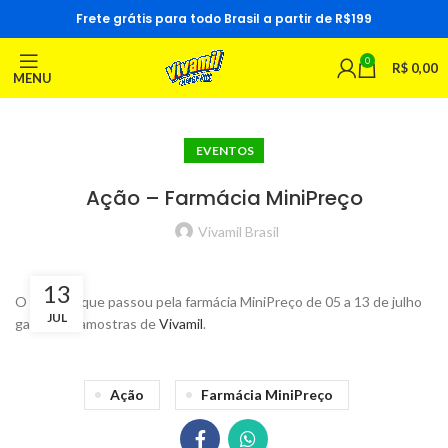
Frete grátis para todo Brasil a partir de R$199
0
R$
0,00
MENU
EVENTOS
Ação – Farmácia MiniPreço
Vivamil Brasil
13
O pessoal que passou pela farmácia MiniPreço de 05 a 13 de julho
JUL
ganharam amostras de
Vivamil
.
Ação
Farmácia MiniPreço