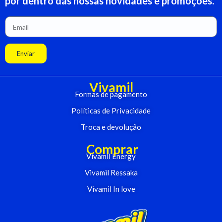
por dentro das nossas novidades e promoções.
Enviar
Vivamil
Formas de pagamento
Políticas de Privacidade
Troca e devolução
Comprar
Vivamil Energy
Vivamil Ressaka
Vivamil In love