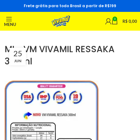
Frete grátis para todo Brasil a partir de R$199
0
R$
0,00
MENU
ML_VM VIVAMIL RESSAKA
25
300ml
JUN