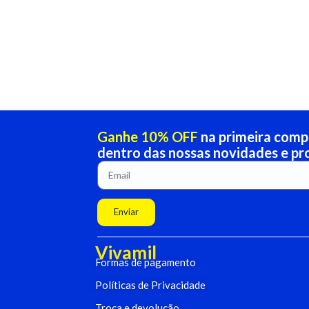
Ganhe 10% OFF
na primeira compr
dentro das nossas novidades e p
Enviar
Vivamil
Formas de pagamento
Políticas de Privacidade
Troca e devolução