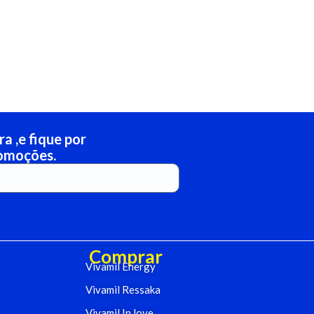
a ,e fique por
romoções.
Comprar
Vivamil Energy
Vivamil Ressaka
Vivamil In love