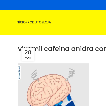
INÍCIO
PRODUTOS
LOJA
vivamil cafeina anidra c
28
MAR