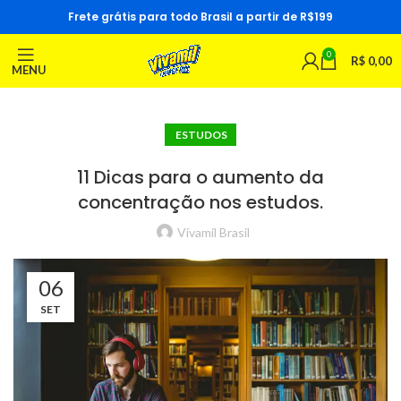
Frete grátis para todo Brasil a partir de R$199
0
R$
0,00
MENU
ESTUDOS
11 Dicas para o aumento da
concentração nos estudos.
Vivamil Brasil
06
SET