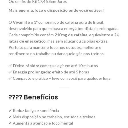
Ou em
6x de
R$ 17,46
Sem Juros
Mais energia, foco e disposição onde você estiver!
O
Vivamil
é o 1º comprimido de cafeína pura do Brasil,
desenvolvido para quem busca energia imediata e prolongada.
Cada comprimido contém
210mg de cafeína
, equivalente a
2½
latas de energético
, mas sem açúcar ou calorias extras.
Perfeito para manter o foco nos estudos, melhorar o
rendimento no trabalho ou dar aquele gás nos treinos.
✅
Efeito rápido:
começa a agir em até 10 minutos
✅
Energia prolongada:
efeito de até 5 horas
✅ Compacto e prático – leve com você para qualquer lugar
???? Benefícios
✔ Reduz fadiga e sonolência
✔ Mais disposição no trabalho, estudos e treinos
✔ Aumenta a atenção e foco mental