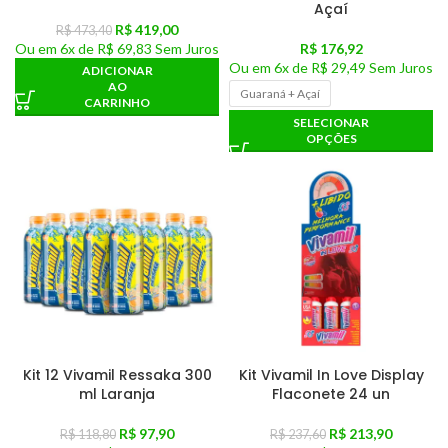
Açaí
R$
419,00
R$
473,40
Ou em
6x de
R$ 69,83
Sem Juros
R$
176,92
Ou em
6x de
R$ 29,49
Sem Juros
ADICIONAR
AO
Guaraná + Açaí
CARRINHO
SELECIONAR
OPÇÕES
Kit 12 Vivamil Ressaka 300
Kit Vivamil In Love Display
ml Laranja
Flaconete 24 un
R$
97,90
R$
213,90
R$
118,80
R$
237,60